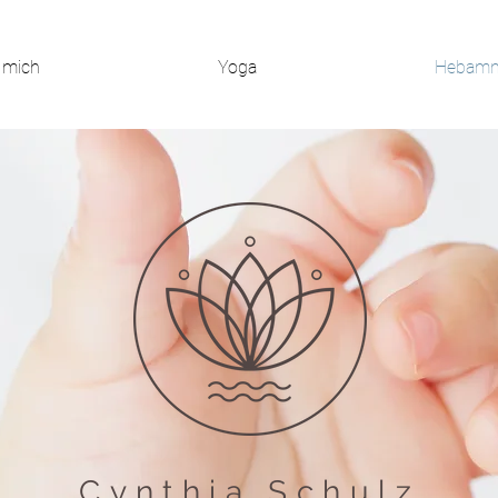
 mich
Yoga
Hebam
Cynthia Schulz