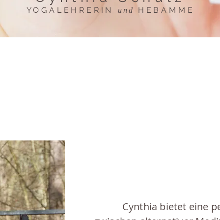
YOGALEHRERIN
​HEBAMME
und
Cynthia bietet eine p