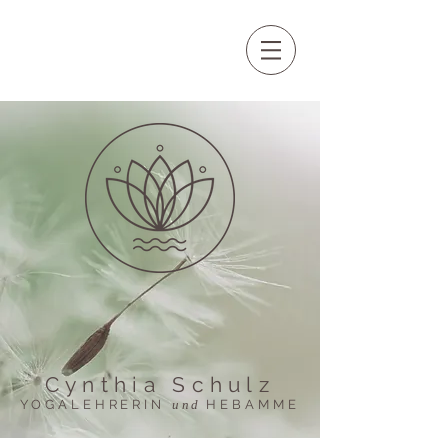
Cynthia Schulz
YOGALEHRERIN
und
​HEBAMME